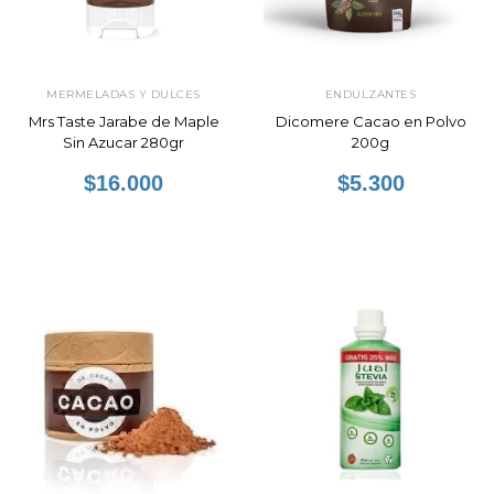
MERMELADAS Y DULCES
ENDULZANTES
Mrs Taste Jarabe de Maple
Dicomere Cacao en Polvo
Sin Azucar 280gr
200g
$16.000
$5.300