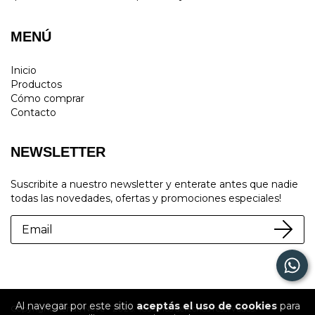
MENÚ
Inicio
Productos
Cómo comprar
Contacto
NEWSLETTER
Suscribite a nuestro newsletter y enterate antes que nadie
todas las novedades, ofertas y promociones especiales!
Al navegar por este sitio
aceptás el uso de cookies
para
Copyright Tienda Nova - 2026. Todos los derechos reservados.