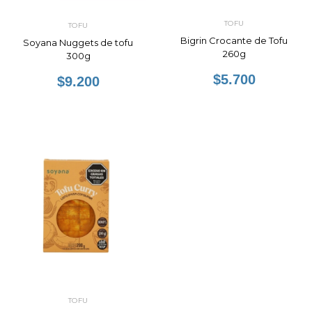
TOFU
TOFU
Bigrin Crocante de Tofu
Soyana Nuggets de tofu
260g
300g
$5.700
$9.200
TOFU