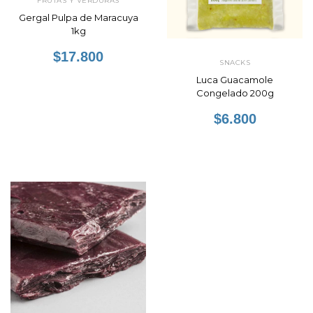
FRUTAS Y VERDURAS
Gergal Pulpa de Maracuya
1kg
$17.800
SNACKS
Luca Guacamole
Congelado 200g
$6.800