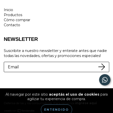
Inicio
Productos
Cómo comprar
Contacto
NEWSLETTER
Suscribite a nuestro newsletter y enterate antes que nadie
todas las novedades, ofertas y promociones especiales!
Al navegar por este sitio
aceptás el uso de cookies
para
Copyright Tienda Nova - 2026. Todos los derechos reservados.
agilizar tu experiencia de compra.
Defensa de las y los consumidores. Para reclamos
ingrese aquí
ENTENDIDO