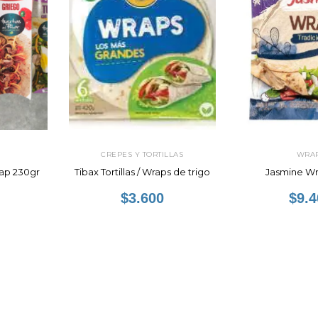
CREPES Y TORTILLAS
WRA
rap 230gr
Tibax Tortillas / Wraps de trigo
Jasmine W
$3.600
$9.4