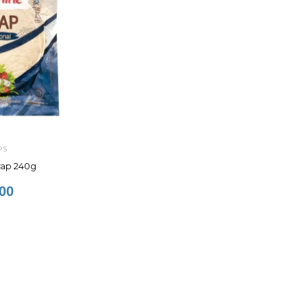
PS
rap 240g
00