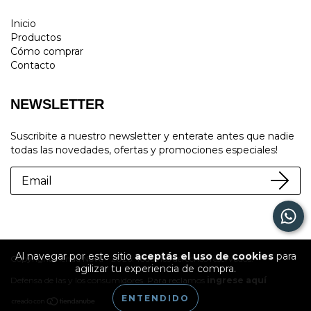
Inicio
Productos
Cómo comprar
Contacto
NEWSLETTER
Suscribite a nuestro newsletter y enterate antes que nadie
todas las novedades, ofertas y promociones especiales!
Al navegar por este sitio
aceptás el uso de cookies
para
Copyright Tienda Nova - 2026. Todos los derechos reservados.
agilizar tu experiencia de compra.
Defensa de las y los consumidores. Para reclamos
ingrese aquí
ENTENDIDO