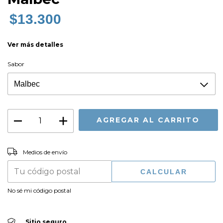
$13.300
Ver más detalles
Sabor
CAMBIAR CP
Entregas para el CP:
Medios de envío
CALCULAR
No sé mi código postal
Sitio seguro