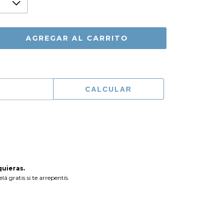
CAMBIAR CP
CALCULAR
uieras.
á gratis si te arrepentís.