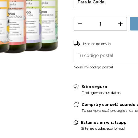
Entregas para el CP:
Medios de envío
No sé mi código postal
Sitio seguro
Protegemos tus datos
Comprá y cancelá cuando q
Tu compra está protegida, cancel
Estamos en whatsapp
Si tenes dudas escribinos!