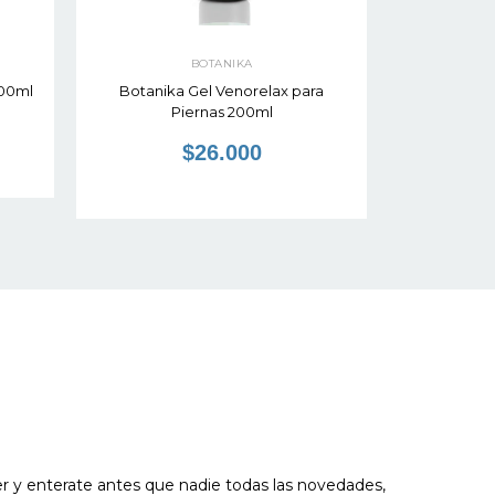
BOTANIKA
200ml
Botanika Gel Venorelax para
Botanika 
Piernas 200ml
$26.000
er y enterate antes que nadie todas las novedades,