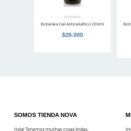
BOTANIKA
etal 84gr
Botanika Gel Anticelulítico 200ml
Bot
0
$26.000
SOMOS TIENDA NOVA
M
Hola! Tenemos muchas cosas lindas,
Ini