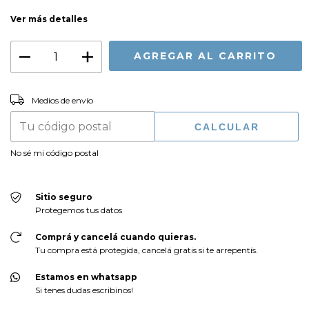
Ver más detalles
CAMBIAR CP
Entregas para el CP:
Medios de envío
CALCULAR
No sé mi código postal
Sitio seguro
Protegemos tus datos
Comprá y cancelá cuando quieras.
Tu compra está protegida, cancelá gratis si te arrepentís.
Estamos en whatsapp
Si tenes dudas escribinos!