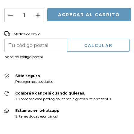
CAMBIAR CP
Entregas para el CP:
Medios de envío
CALCULAR
No sé mi código postal
Sitio seguro
Protegemos tus datos
Comprá y cancelá cuando quieras.
Tu compra está protegida, cancelá gratis si te arrepentís.
Estamos en whatsapp
Si tenes dudas escribinos!