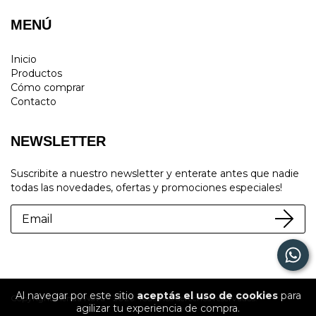
MENÚ
Inicio
Productos
Cómo comprar
Contacto
NEWSLETTER
Suscribite a nuestro newsletter y enterate antes que nadie
todas las novedades, ofertas y promociones especiales!
Al navegar por este sitio
aceptás el uso de cookies
para
Copyright Tienda Nova - 2026. Todos los derechos reservados.
agilizar tu experiencia de compra.