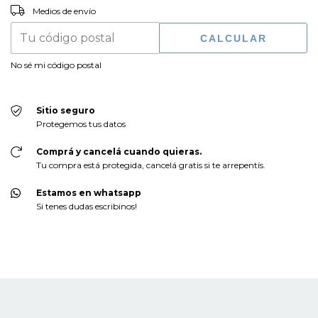
CAMBIAR CP
Entregas para el CP:
Medios de envío
CALCULAR
No sé mi código postal
Sitio seguro
Protegemos tus datos
Comprá y cancelá cuando quieras.
Tu compra está protegida, cancelá gratis si te arrepentís.
Estamos en whatsapp
Si tenes dudas escribinos!