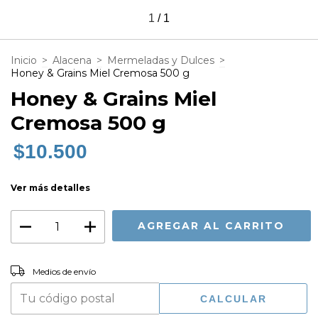
1
/
1
Inicio
>
Alacena
>
Mermeladas y Dulces
>
Honey & Grains Miel Cremosa 500 g
Honey & Grains Miel
Cremosa 500 g
$10.500
Ver más detalles
CAMBIAR CP
Entregas para el CP:
Medios de envío
CALCULAR