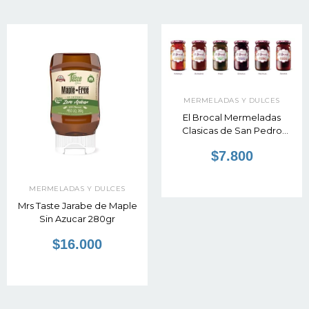
MERMELADAS Y DULCES
El Brocal Mermeladas
Clasicas de San Pedro
420gr
$7.800
MERMELADAS Y DULCES
Mrs Taste Jarabe de Maple
Sin Azucar 280gr
$16.000