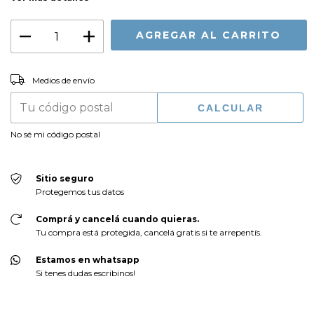
CAMBIAR CP
Entregas para el CP:
Medios de envío
CALCULAR
No sé mi código postal
Sitio seguro
Protegemos tus datos
Comprá y cancelá cuando quieras.
Tu compra está protegida, cancelá gratis si te arrepentís.
Estamos en whatsapp
Si tenes dudas escribinos!