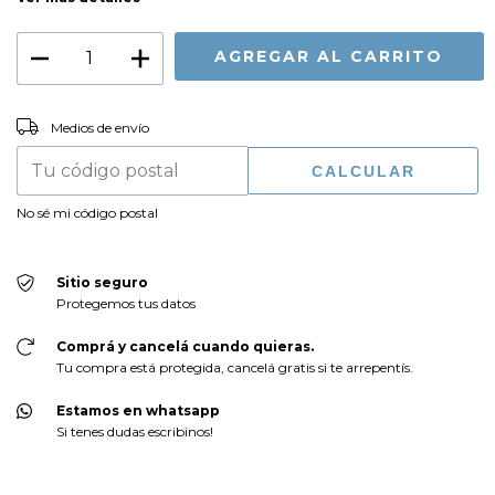
CAMBIAR CP
Entregas para el CP:
Medios de envío
CALCULAR
No sé mi código postal
Sitio seguro
Protegemos tus datos
Comprá y cancelá cuando quieras.
Tu compra está protegida, cancelá gratis si te arrepentís.
Estamos en whatsapp
Si tenes dudas escribinos!