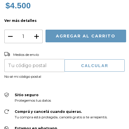
$4.500
Ver más detalles
CAMBIAR CP
Entregas para el CP:
Medios de envío
CALCULAR
No sé mi código postal
Sitio seguro
Protegemos tus datos
Comprá y cancelá cuando quieras.
Tu compra está protegida, cancelá gratis si te arrepentís.
Estamos en whatsapp