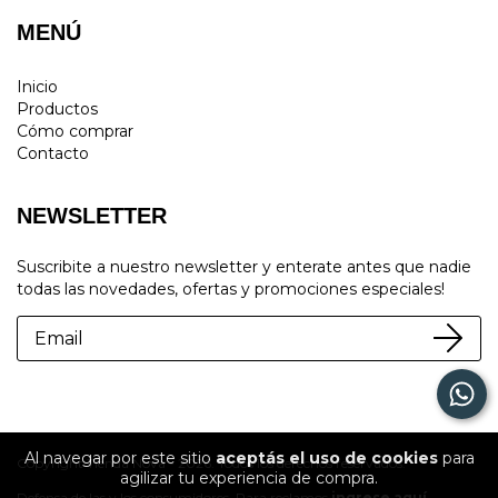
MENÚ
Inicio
Productos
Cómo comprar
Contacto
NEWSLETTER
Suscribite a nuestro newsletter y enterate antes que nadie
todas las novedades, ofertas y promociones especiales!
Al navegar por este sitio
aceptás el uso de cookies
para
Copyright Tienda Nova - 2026. Todos los derechos reservados.
agilizar tu experiencia de compra.
Defensa de las y los consumidores. Para reclamos
ingrese aquí