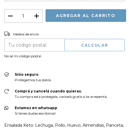
CAMBIAR CP
Entregas para el CP:
Medios de envío
CALCULAR
No sé mi código postal
Sitio seguro
Protegemos tus datos
Comprá y cancelá cuando quieras.
Tu compra está protegida, cancelá gratis si te arrepentís.
Estamos en whatsapp
Si tenes dudas escribinos!
Ensalada Keto: Lechuga, Pollo, Huevo, Almendras, Panceta,