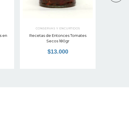
CONSERVAS Y ENCURTIDOS
CONSE
s en
Recetas de Entonces Tomates
Recetas de
Secos 180gr
Ma
$13.000