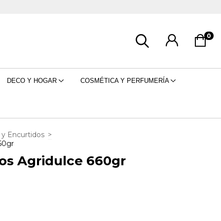
0
DECO Y HOGAR
COSMÉTICA Y PERFUMERÍA
 y Encurtidos
>
60gr
s Agridulce 660gr