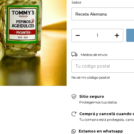
Sabor
Entregas para el CP:
Medios de envío
No sé mi código postal
Sitio seguro
Protegemos tus datos
Comprá y cancelá cuando q
Tu compra está protegida, cancel
Estamos en whatsapp