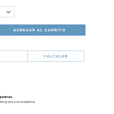
CAMBIAR CP
CALCULAR
uieras.
á gratis si te arrepentís.