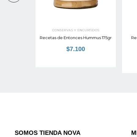
RTIDOS
CONSERVAS Y ENCURTIDOS
Pesto 85gr
Recetas de Entonces Hummus 175gr
Re
$7.100
SOMOS TIENDA NOVA
M