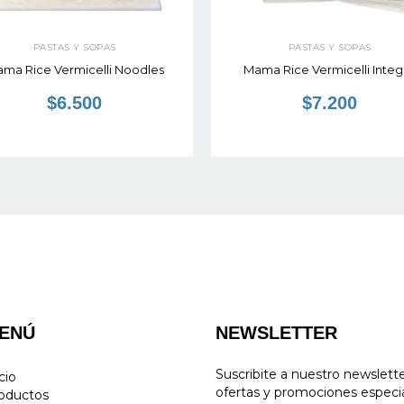
PASTAS Y SOPAS
PASTAS Y SOPAS
ma Rice Vermicelli Noodles
Mama Rice Vermicelli Integ
$6.500
$7.200
ENÚ
NEWSLETTER
Suscribite a nuestro newslett
cio
ofertas y promociones especia
oductos