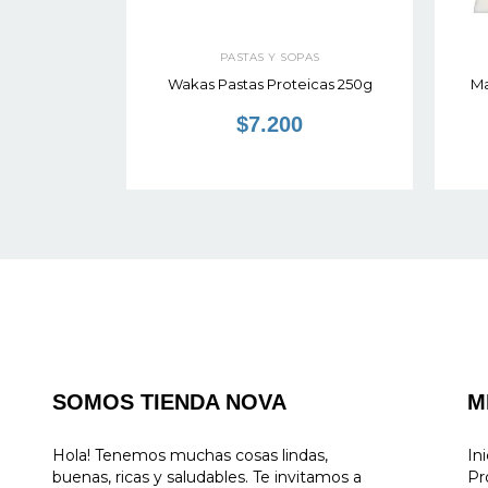
AS
PASTAS Y SOPAS
s 400gr
Wakas Pastas Proteicas 250g
Ma
$7.200
SOMOS TIENDA NOVA
M
Hola! Tenemos muchas cosas lindas,
Ini
buenas, ricas y saludables. Te invitamos a
Pr