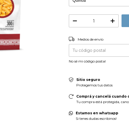
Entregas para el CP:
Medios de envío
No sé mi código postal
Sitio seguro
Protegemos tus datos
Comprá y cancelá cuando q
Tu compra está protegida, cancel
Estamos en whatsapp
Si tenes dudas escribinos!