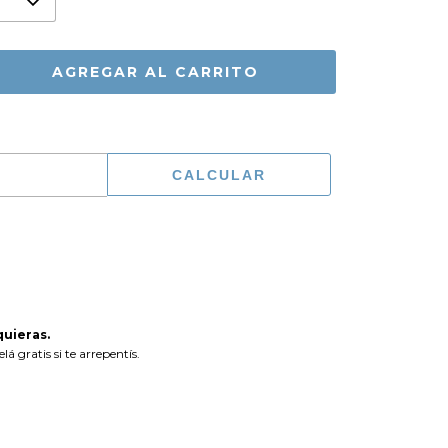
CAMBIAR CP
CALCULAR
uieras.
á gratis si te arrepentís.