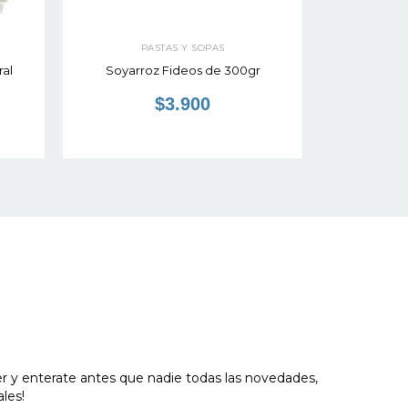
PASTAS Y SOPAS
P
ral
Soyarroz Fideos de 300gr
Leg
$3.900
er y enterate antes que nadie todas las novedades,
les!