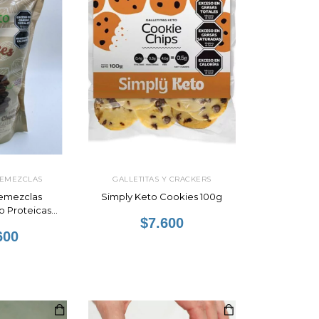
REMEZCLAS
GALLETITAS Y CRACKERS
remezclas
Simply Keto Cookies 100g
o Proteicas
$7.600
g
600