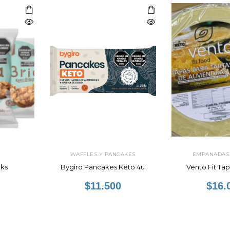
WAFFLES Y PANCAKES
EMPANADAS 
cks
Bygiro Pancakes Keto 4u
Vento Fit Tap
$11.500
$16.