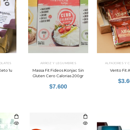
OLATES
ARROZ Y LEGUMBRES
ALFAJORES Y 
Keto 1u
Massa Fit Fideos Konjac Sin
Vento Fit A
Gluten Cero Calorias 200gr
$3.6
$7.600