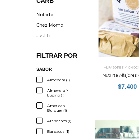
CARB
Nutrirte
Chez Momo
Just Fit
FILTRAR POR
ALFAJORES Y CHOC
SABOR
Nutrirte Alfajores 
Almendra (1)
$7.400
Almendra Y
Lupino (1)
American
Burguer (1)
Arandanos (1)
Barbacoa (1)