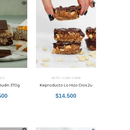
NES
KETO / LOW CARB
udin 370g
Keproducto Lo Hizo Dios 2u
500
$14.500