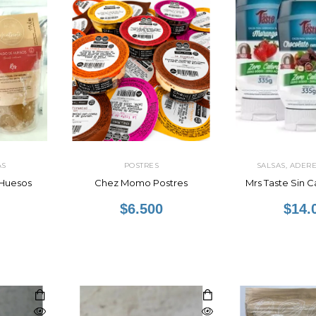
AS
POSTRES
SALSAS, ADERE
 Huesos
Chez Momo Postres
Mrs Taste Sin C
$6.500
$14.