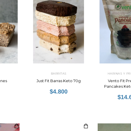
BARRITAS
HARINAS Y P
nes
Just Fit Barras Keto 70g
Vento Fit P
Pancakes Ket
$4.800
450
$14.