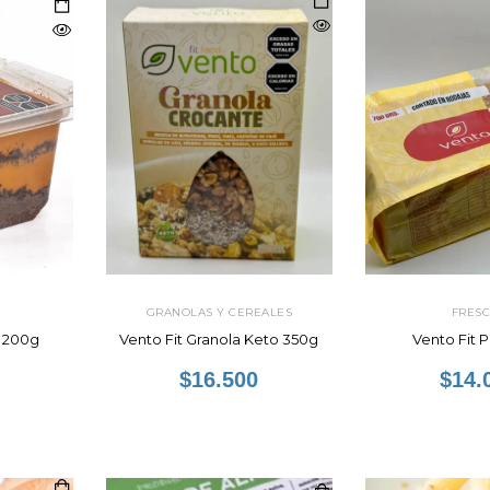
GRANOLAS Y CEREALES
FRES
s 200g
Vento Fit Granola Keto 350g
Vento Fit 
$16.500
$14.