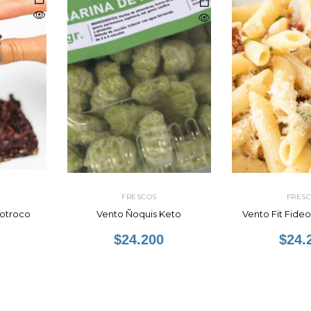
FRESCOS
FRES
otroco
Vento Ñoquis Keto
Vento Fit Fide
$24.200
$24.