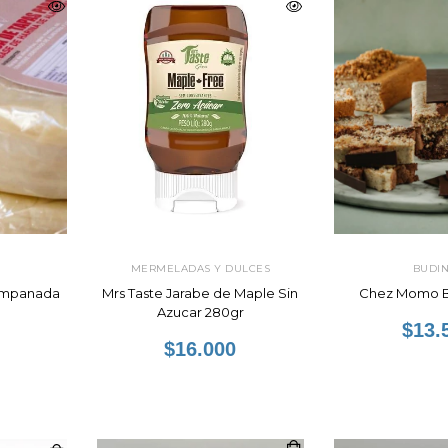
MERMELADAS Y DULCES
BUDI
 Empanada
Mrs Taste Jarabe de Maple Sin
Chez Momo B
Azucar 280gr
$13.
$16.000