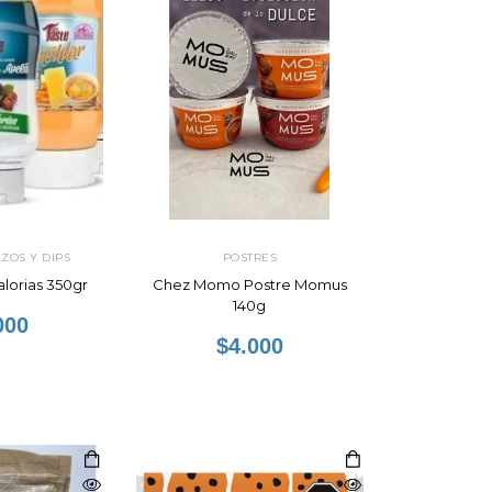
ZOS Y DIPS
POSTRES
alorias 350gr
Chez Momo Postre Momus
140g
000
$4.000