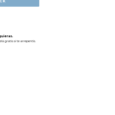
uieras.
á gratis si te arrepentís.