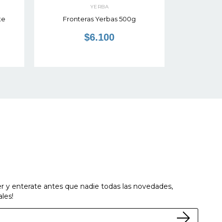
YERBA
te
Fronteras Yerbas 500g
Baldo
$6.100
er y enterate antes que nadie todas las novedades,
les!