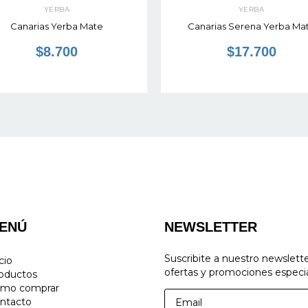
YERBA
YERBA
Canarias Yerba Mate
Canarias Serena Yerba Ma
$8.700
$17.700
ENÚ
NEWSLETTER
Suscribite a nuestro newslett
cio
ofertas y promociones especia
oductos
mo comprar
ntacto