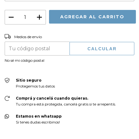
CAMBIAR CP
Entregas para el CP:
Medios de envío
CALCULAR
No sé mi código postal
Sitio seguro
Protegemos tus datos
Comprá y cancelá cuando quieras.
Tu compra está protegida, cancelá gratis si te arrepentís.
Estamos en whatsapp
Si tenes dudas escribinos!