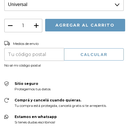
CAMBIAR CP
Entregas para el CP:
Medios de envío
CALCULAR
No sé mi código postal
Sitio seguro
Protegemos tus datos
Comprá y cancelá cuando quieras.
Tu compra está protegida, cancelá gratis si te arrepentís.
Estamos en whatsapp
Si tenes dudas escribinos!