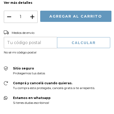
Ver más detalles
CAMBIAR CP
Entregas para el CP:
Medios de envío
CALCULAR
No sé mi código postal
Sitio seguro
Protegemos tus datos
Comprá y cancelá cuando quieras.
Tu compra está protegida, cancelá gratis si te arrepentís.
Estamos en whatsapp
Si tenes dudas escribinos!